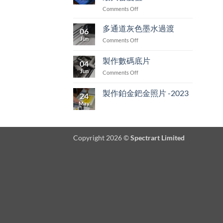
paper
on
Comments Off
for
如
inkjet
何
多通道灰色墨水過渡
06
找
Jun
on
Comments Off
出
多
最
通
製作數碼底片
佳
04
道
曝
Jun
on
Comments Off
灰
光
製
色
時
作
墨
製作鉑金鈀金照片 -2023
間
24
數
水
和
May
No
碼
過
Comments
最
底
on
渡
大
製
片
密
作
鉑
度
Copyright 2026 ©
Spectrart Limited
金
值
鈀
金
照
片
-2023