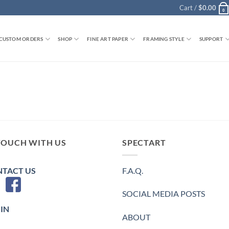
Cart /
$
0.00
0
CUSTOM ORDERS
SHOP
FINE ART PAPER
FRAMING STYLE
SUPPORT
TOUCH WITH US
SPECTART
TACT US
F.A.Q.
SOCIAL MEDIA POSTS
IN
ABOUT