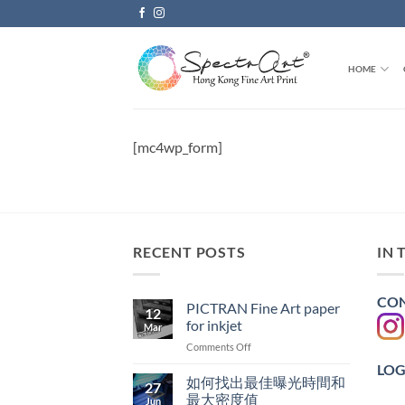
Skip
to
content
HOME
[mc4wp_form]
RECENT POSTS
IN 
CON
PICTRAN Fine Art paper
12
for inkjet
Mar
on
Comments Off
PICTRAN
LOG
Fine
如何找出最佳曝光時間和
27
Art
最大密度值
Jun